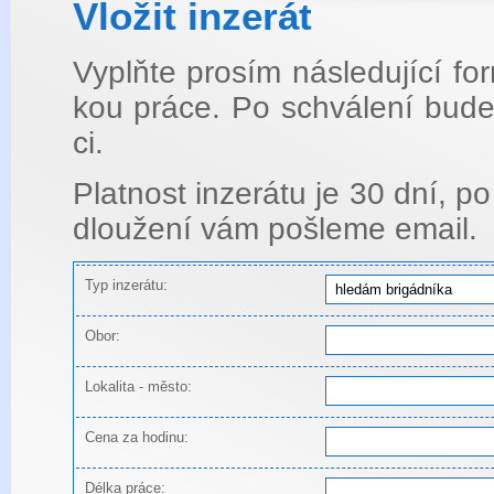
Vlo­žit in­ze­rát
Vyplňte pro­sím ná­sle­du­jí­cí f
kou práce. Po schvá­le­ní bude i
ci.
Plat­nost in­ze­rá­tu je 30 dní, po
dlou­že­ní vám po­šle­me email.
Typ inzerátu:
Obor:
Lokalita - město:
Cena za hodinu:
Délka práce: