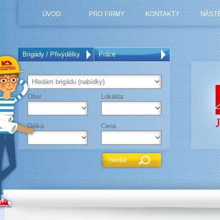
ÚVOD
PRO FIRMY
KONTAKTY
NÁST
Brigády / Přivýdělky
Práce
Obor
Lokalita
Délka
Cena