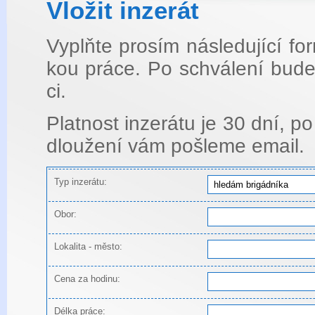
Vlo­žit in­ze­rát
Vyplňte pro­sím ná­sle­du­jí­cí f
kou práce. Po schvá­le­ní bude i
ci.
Plat­nost in­ze­rá­tu je 30 dní, po
dlou­že­ní vám po­šle­me email.
Typ inzerátu:
Obor:
Lokalita - město:
Cena za hodinu:
Délka práce: