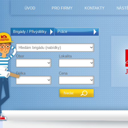
ÚVOD
PRO FIRMY
KONTAKTY
NÁST
Brigády / Přivýdělky
Práce
Obor
Lokalita
Délka
Cena