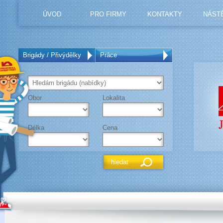
ÚVOD
PRO FIRMY
KONTAKTY
NÁST
Brigády / Přivýdělky
Práce
Obor
Lokalita
Délka
Cena