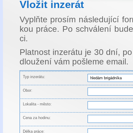
Vlo­žit in­ze­rát
Vyplňte pro­sím ná­sle­du­jí­cí f
kou práce. Po schvá­le­ní bude i
ci.
Plat­nost in­ze­rá­tu je 30 dní, po
dlou­že­ní vám po­šle­me email.
Typ inzerátu:
Obor:
Lokalita - město:
Cena za hodinu:
Délka práce: