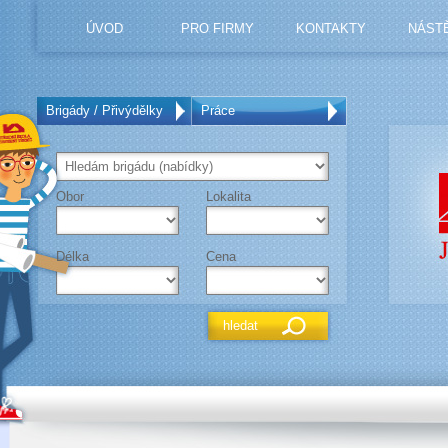
ÚVOD
PRO FIRMY
KONTAKTY
NÁST
Brigády / Přivýdělky
Práce
Obor
Lokalita
Délka
Cena