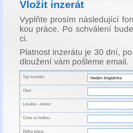
Vlo­žit in­ze­rát
Vyplňte pro­sím ná­sle­du­jí­cí f
kou práce. Po schvá­le­ní bude i
ci.
Plat­nost in­ze­rá­tu je 30 dní, po
dlou­že­ní vám po­šle­me email.
Typ inzerátu:
Obor:
Lokalita - město:
Cena za hodinu:
Délka práce: