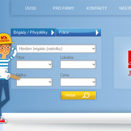
ÚVOD
PRO FIRMY
KONTAKTY
NÁST
Brigády / Přivýdělky
Práce
Obor
Lokalita
Délka
Cena