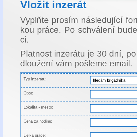
Vlo­žit in­ze­rát
Vyplňte pro­sím ná­sle­du­jí­cí f
kou práce. Po schvá­le­ní bude i
ci.
Plat­nost in­ze­rá­tu je 30 dní, po
dlou­že­ní vám po­šle­me email.
Typ inzerátu:
Obor:
Lokalita - město:
Cena za hodinu:
Délka práce: