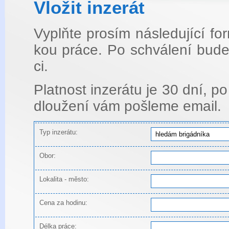
Vlo­žit in­ze­rát
Vyplňte pro­sím ná­sle­du­jí­cí f
kou práce. Po schvá­le­ní bude i
ci.
Plat­nost in­ze­rá­tu je 30 dní, po
dlou­že­ní vám po­šle­me email.
Typ inzerátu:
Obor:
Lokalita - město:
Cena za hodinu:
Délka práce: