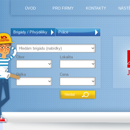
ÚVOD
PRO FIRMY
KONTAKTY
NÁST
Brigády / Přivýdělky
Práce
Obor
Lokalita
Délka
Cena