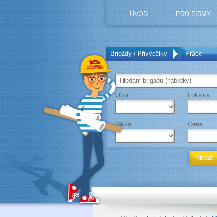
ÚVOD
PRO FIRMY
Brigády / Přivýdělky
Práce
Obor
Lokalita
Délka
Cena