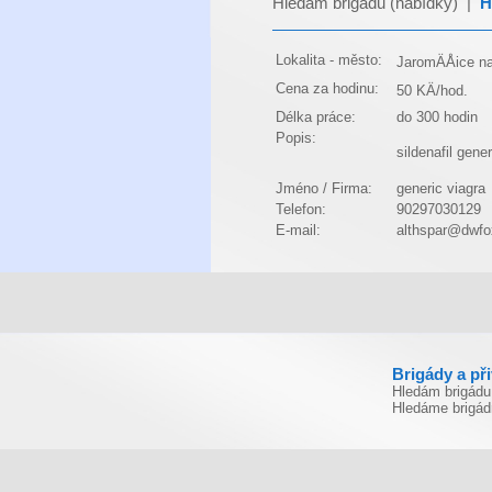
Hledám brigádu (nabídky)
|
H
Lokalita - město:
JaromÄÅice n
Cena za hodinu:
50 KÄ/hod.
Délka práce:
do 300 hodin
Popis:
sildenafil
gener
Jméno / Firma:
generic viagra
Telefon:
90297030129
E-mail:
althspar@dwfo
Brigády a př
Hledám brigádu
Hledáme brigád