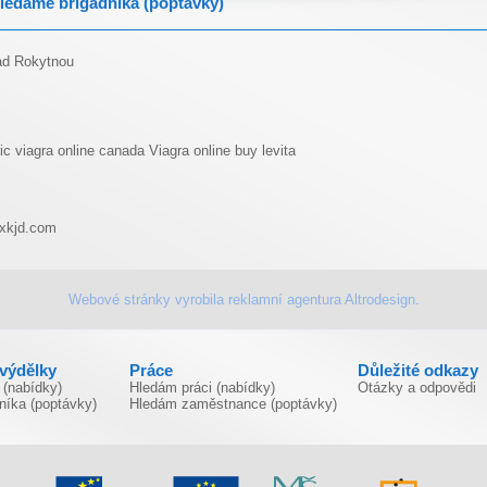
ledáme brigádníka (poptávky)
ad Rokytnou
ic viagra online canada
Viagra online
buy levita
xkjd.com
Webové stránky vyrobila
reklamní agentura
Altrodesign.
ivýdělky
Práce
Důležité odkazy
 (nabídky)
Hledám práci (nabídky)
Otázky a odpovědi
níka (poptávky)
Hledám zaměstnance (poptávky)