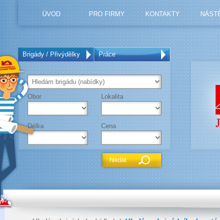
ÚVOD
PRO FIRMY
KONTAKTY
NÁST
Brigády / Přivýdělky
Práce
Obor
Lokalita
Délka
Cena