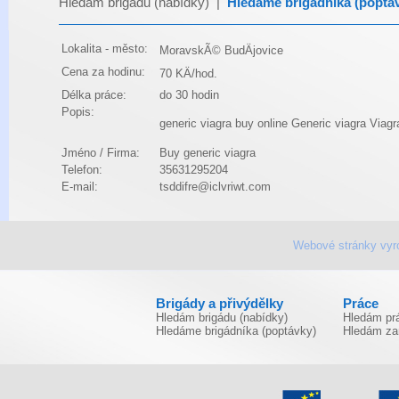
Hledám brigádu (nabídky)
|
Hledáme brigádníka (poptá
Lokalita - město:
MoravskÃ© BudÄjovice
Cena za hodinu:
70 KÄ/hod.
Délka práce:
do 30 hodin
Popis:
generic viagra buy online
Generic viagra
Viagr
Jméno / Firma:
Buy generic viagra
Telefon:
35631295204
E-mail:
tsddifre@iclvriwt.com
Webové stránky vyr
Brigády a přivýdělky
Práce
Hledám brigádu (nabídky)
Hledám prá
Hledáme brigádníka (poptávky)
Hledám za