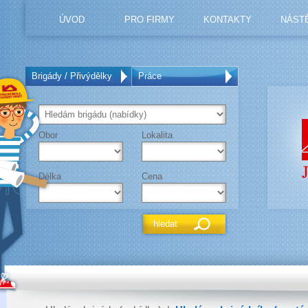
ÚVOD
PRO FIRMY
KONTAKTY
NÁST
Brigády / Přivýdělky
Práce
Obor
Lokalita
Délka
Cena