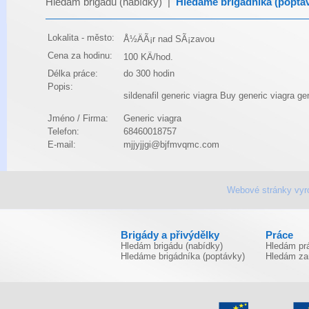
Hledám brigádu (nabídky)
|
Hledáme brigádníka (poptá
Lokalita - město:
Å½ÄÃ¡r nad SÃ¡zavou
Cena za hodinu:
100 KÄ/hod.
Délka práce:
do 300 hodin
Popis:
sildenafil
generic viagra
Buy generic viagra
gen
Jméno / Firma:
Generic viagra
Telefon:
68460018757
E-mail:
mjjyjjgi@bjfmvqmc.com
Webové stránky vyr
Brigády a přivýdělky
Práce
Hledám brigádu (nabídky)
Hledám prá
Hledáme brigádníka (poptávky)
Hledám za