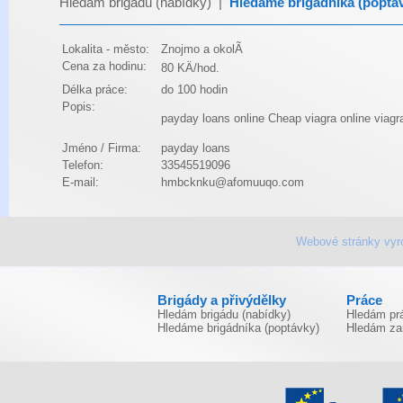
Hledám brigádu (nabídky)
|
Hledáme brigádníka (poptá
Lokalita - město:
Znojmo a okolÃ­
Cena za hodinu:
80 KÄ/hod.
Délka práce:
do 100 hodin
Popis:
payday loans online
Cheap viagra online
viagr
Jméno / Firma:
payday loans
Telefon:
33545519096
E-mail:
hmbcknku@afomuuqo.com
Webové stránky vyr
Brigády a přivýdělky
Práce
Hledám brigádu (nabídky)
Hledám prá
Hledáme brigádníka (poptávky)
Hledám za