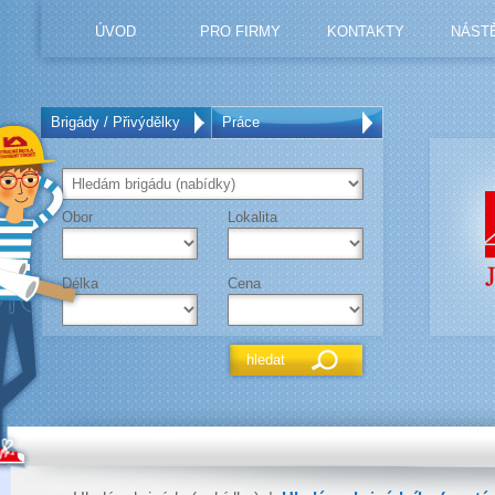
ÚVOD
PRO FIRMY
KONTAKTY
NÁST
Brigády / Přivýdělky
Práce
Obor
Lokalita
Délka
Cena