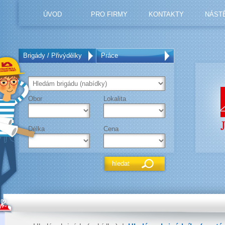
ÚVOD
PRO FIRMY
KONTAKTY
NÁST
Brigády / Přivýdělky
Práce
Obor
Lokalita
Délka
Cena