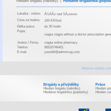
Hledám brigádu (nabídky)
|
Hledáme brigádníka (poptá
Lokalita - město:
Å½ÄÃ¡r nad SÃ¡zavou
Cena za hodinu:
100 KÄ/hod.
Délka práce:
do 30 hodin
Popis:
viagra
viagra without a doctor prescription
gene
Jméno / Firma:
viagra online pharmacy
Telefon:
90520746401
E-mail:
ywurldif@admnrvug.com
Webové stránky vyr
Brigády a přivýdělky
Práce
Hledám brigádu (nabídky)
Hledám prá
Hledáme brigádníka (poptávky)
Hledám za