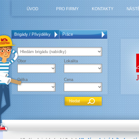
ÚVOD
PRO FIRMY
KONTAKTY
NÁST
Brigády / Přivýdělky
Práce
Obor
Lokalita
Délka
Cena