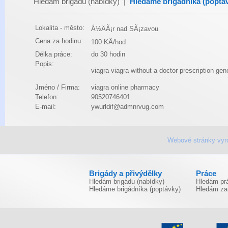
Hledám brigádu (nabídky)
|
Hledáme brigádníka (poptá
Lokalita - město:
Å½ÄÃ¡r nad SÃ¡zavou
Cena za hodinu:
100 KÄ/hod.
Délka práce:
do 30 hodin
Popis:
viagra
viagra without a doctor prescription
gene
Jméno / Firma:
viagra online pharmacy
Telefon:
90520746401
E-mail:
ywurldif@admnrvug.com
Webové stránky vyr
Brigády a přivýdělky
Práce
Hledám brigádu (nabídky)
Hledám prá
Hledáme brigádníka (poptávky)
Hledám za