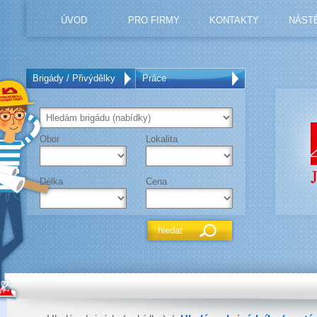
ÚVOD
PRO FIRMY
KONTAKTY
NÁST
Brigády / Přivýdělky
Práce
Obor
Lokalita
Délka
Cena