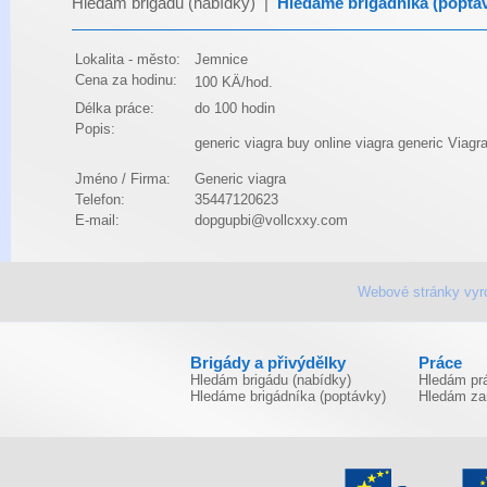
Hledám brigádu (nabídky)
|
Hledáme brigádníka (poptá
Lokalita - město:
Jemnice
Cena za hodinu:
100 KÄ/hod.
Délka práce:
do 100 hodin
Popis:
generic viagra buy online
viagra generic
Viagra
Jméno / Firma:
Generic viagra
Telefon:
35447120623
E-mail:
dopgupbi@vollcxxy.com
Webové stránky vyr
Brigády a přivýdělky
Práce
Hledám brigádu (nabídky)
Hledám prá
Hledáme brigádníka (poptávky)
Hledám za