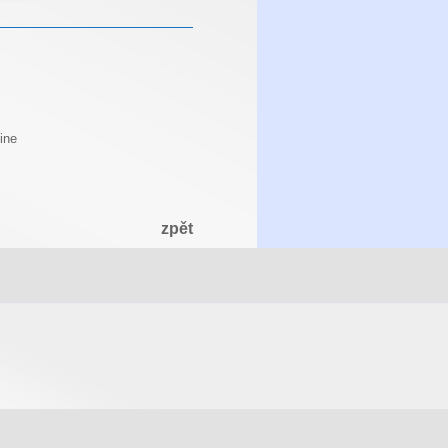
line
zpět