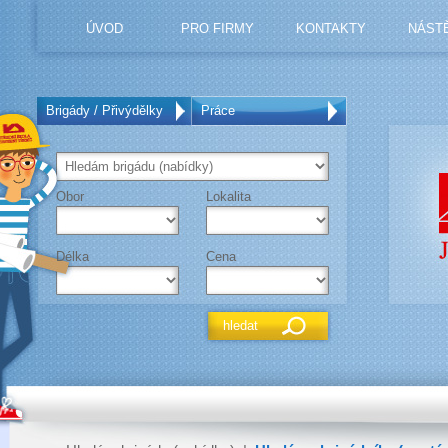
ÚVOD
PRO FIRMY
KONTAKTY
NÁST
Brigády / Přivýdělky
Práce
Obor
Lokalita
Délka
Cena