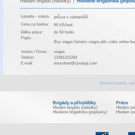
Hledám brigádu (nabídky)
|
Hledáme brigádníka (poptá
Lokalita - město:
prÃ¡ce v zahraniÄÃ­
Cena za hodinu:
80 KÄ/hod.
Délka práce:
do 50 hodin
Popis:
Buy viagra
Generic viagra pills
cialis online
bu
Jméno / Firma:
viagra
Telefon:
13391215264
E-mail:
tmuvdswt@cjvutquj.com
Webové stránky vyr
Brigády a přivýdělky
Práce
Hledám brigádu (nabídky)
Hledám prá
Hledáme brigádníka (poptávky)
Hledám za