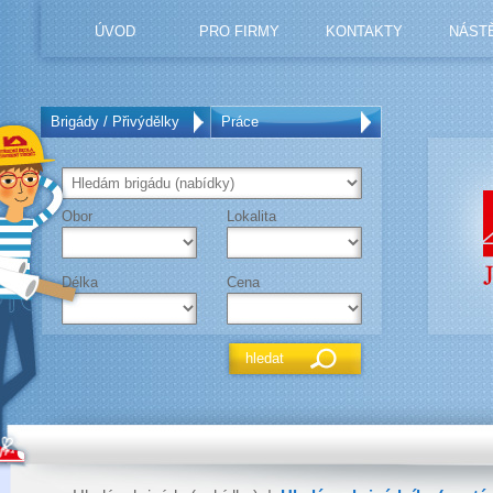
ÚVOD
PRO FIRMY
KONTAKTY
NÁST
Brigády / Přivýdělky
Práce
Obor
Lokalita
Délka
Cena