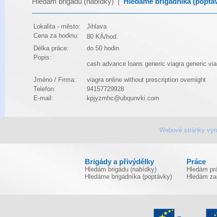
Hledám brigádu (nabídky)
|
Hledáme brigádníka (poptá
Lokalita - město:
Jihlava
Cena za hodinu:
80 KÄ/hod.
Délka práce:
do 50 hodin
Popis:
cash advance loans
generic viagra
generic via
Jméno / Firma:
viagra online without prescription overnight
Telefon:
94157729928
E-mail:
kpjyzmhc@ubqunvki.com
Webové stránky vyr
Brigády a přivýdělky
Práce
Hledám brigádu (nabídky)
Hledám prá
Hledáme brigádníka (poptávky)
Hledám za