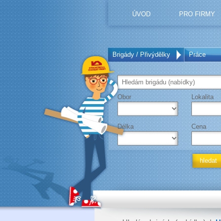
ÚVOD
PRO FIRMY
Brigády / Přivýdělky
Práce
Obor
Lokalita
Délka
Cena