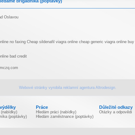
ledáme brigádníka (poptávky)
d Oslavou
nline no faxing
Cheap sildenafil
viagra online
cheap generic viagra online
buy 
nline bad credit
imczq.com
Webové stránky vyrobila
reklamní agentura
Altrodesign.
ivýdělky
Práce
Důležité odkazy
 (nabídky)
Hledám práci (nabídky)
Otázky a odpovědi
níka (poptávky)
Hledám zaměstnance (poptávky)