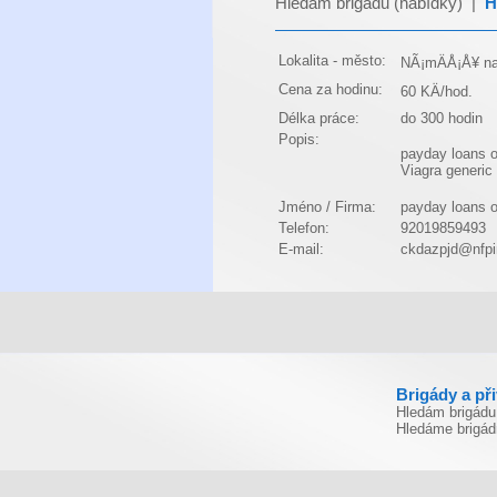
Hledám brigádu (nabídky)
|
H
Lokalita - město:
NÃ¡mÄÅ¡Å¥ na
Cena za hodinu:
60 KÄ/hod.
Délka práce:
do 300 hodin
Popis:
payday loans o
Viagra generic
Jméno / Firma:
payday loans o
Telefon:
92019859493
E-mail:
ckdazpjd@nfp
Brigády a př
Hledám brigádu
Hledáme brigád