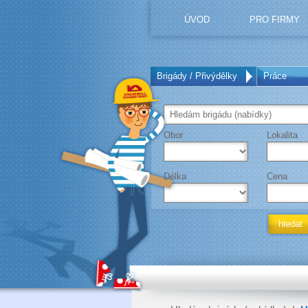
ÚVOD
PRO FIRMY
Brigády / Přivýdělky
Práce
Obor
Lokalita
Délka
Cena