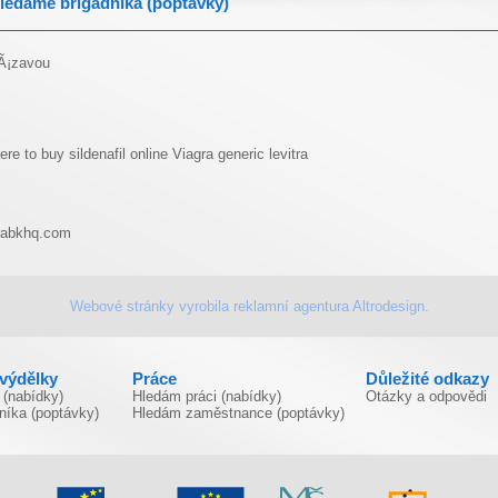
ledáme brigádníka (poptávky)
Ã¡zavou
ere to buy sildenafil online
Viagra
generic levitra
abkhq.com
Webové stránky vyrobila
reklamní agentura
Altrodesign.
ivýdělky
Práce
Důležité odkazy
 (nabídky)
Hledám práci (nabídky)
Otázky a odpovědi
níka (poptávky)
Hledám zaměstnance (poptávky)