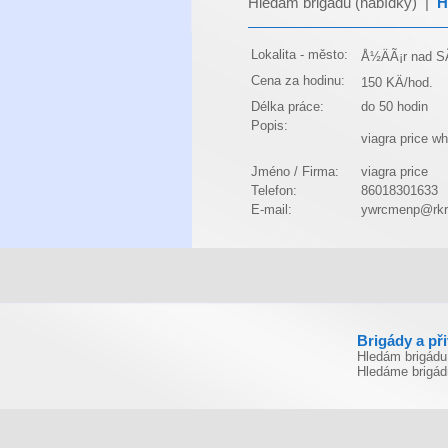
Hledám brigádu (nabídky)
|
H
Lokalita - město:
Å½ÄÃ¡r nad S
Cena za hodinu:
150 KÄ/hod.
Délka práce:
do 50 hodin
Popis:
viagra price
wh
Jméno / Firma:
viagra price
Telefon:
86018301633
E-mail:
ywrcmenp@rkr
Brigády a př
Hledám brigádu
Hledáme brigád