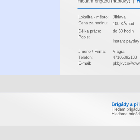
Hledám brigádu (nabídky)
|
H
Lokalita - město:
Jihlava
Cena za hodinu:
100 KÄ/hod.
Délka práce:
do 30 hodin
Popis:
instant payday
Jméno / Firma:
Viagra
Telefon:
47106092133
E-mail:
pkbjkvco@qw
Brigády a př
Hledám brigádu
Hledáme brigád