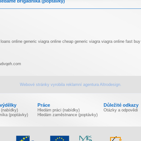
ledáme brigádníka (poptávky)
 loans online
generic viagra online
cheap generic viagra
viagra online fast
buy
wdvqeh.com
Webové stránky vyrobila
reklamní agentura
Altrodesign.
ivýdělky
Práce
Důležité odkazy
 (nabídky)
Hledám práci (nabídky)
Otázky a odpovědi
níka (poptávky)
Hledám zaměstnance (poptávky)