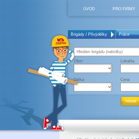
ÚVOD
PRO FIRMY
Brigády / Přivýdělky
Práce
Obor
Lokalita
Délka
Cena