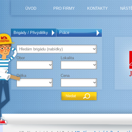
ÚVOD
PRO FIRMY
KONTAKTY
NÁST
Brigády / Přivýdělky
Práce
Obor
Lokalita
Délka
Cena