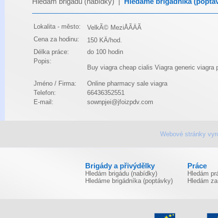
Hledám brigádu (nabídky)
|
Hledáme brigádníka (poptá
Lokalita - město:
VelkÃ© MeziÅÃ­ÄÃ­
Cena za hodinu:
150 KÄ/hod.
Délka práce:
do 100 hodin
Popis:
Buy viagra
cheap cialis
Viagra
generic viagra p
Jméno / Firma:
Online pharmacy sale viagra
Telefon:
66436352551
E-mail:
sownpjei@jfoizpdv.com
Webové stránky vyr
Brigády a přivýdělky
Práce
Hledám brigádu (nabídky)
Hledám prá
Hledáme brigádníka (poptávky)
Hledám za