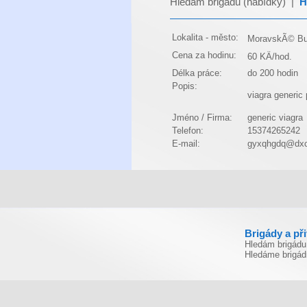
Hledám brigádu (nabídky)
|
H
Lokalita - město:
MoravskÃ© Bud
Cena za hodinu:
60 KÄ/hod.
Délka práce:
do 200 hodin
Popis:
viagra generic
Jméno / Firma:
generic viagra
Telefon:
15374265242
E-mail:
gyxqhgdq@dxc
Brigády a př
Hledám brigádu
Hledáme brigád