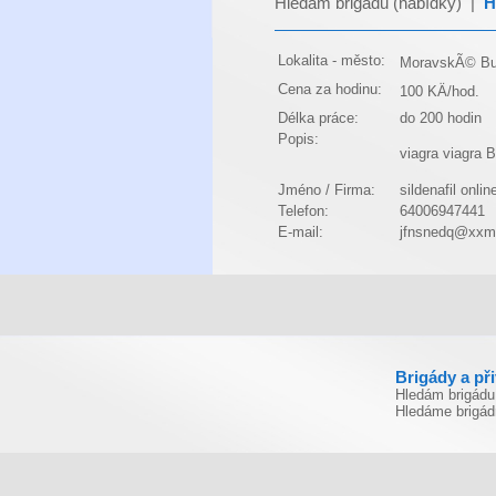
Hledám brigádu (nabídky)
|
H
Lokalita - město:
MoravskÃ© Bud
Cena za hodinu:
100 KÄ/hod.
Délka práce:
do 200 hodin
Popis:
viagra
viagra
B
Jméno / Firma:
sildenafil onlin
Telefon:
64006947441
E-mail:
jfnsnedq@xxm
Brigády a př
Hledám brigádu
Hledáme brigád