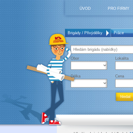
ÚVOD
PRO FIRMY
Brigády / Přivýdělky
Práce
Obor
Lokalita
Délka
Cena