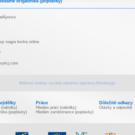
ledáme brigádníka (poptávky)
Äjovice
uy viagra
levitra online
e
xykcj.com
Webové stránky vyrobila
reklamní agentura
Altrodesign.
ivýdělky
Práce
Důležité odkazy
 (nabídky)
Hledám práci (nabídky)
Otázky a odpovědi
níka (poptávky)
Hledám zaměstnance (poptávky)