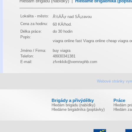
Hledám brigádu (nabídky)
|
Hledáme brigádníka (poptá
Lokalita - město:
Å½ÄÃ¡r nad SÃ¡zavou
Cena za hodinu:
60 KÄ/hod.
Délka práce:
do 30 hodin
Popis:
viagra online fast
Viagra online
cheap viagra o
Jméno / Firma:
buy viagra
Telefon:
48930341381
E-mail:
zfvnkkik@xemnxphb.com
Webové stránky vyr
Brigády a přivýdělky
Práce
Hledám brigádu (nabídky)
Hledám prá
Hledáme brigádníka (poptávky)
Hledám za