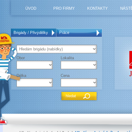
ÚVOD
PRO FIRMY
KONTAKTY
NÁST
Brigády / Přivýdělky
Práce
Obor
Lokalita
Délka
Cena