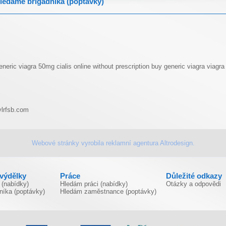
ledáme brigádníka (poptávky)
eneric viagra 50mg
cialis online without prescription
buy generic viagra
viagra
lrfsb.com
Webové stránky vyrobila
reklamní agentura
Altrodesign.
ivýdělky
Práce
Důležité odkazy
 (nabídky)
Hledám práci (nabídky)
Otázky a odpovědi
níka (poptávky)
Hledám zaměstnance (poptávky)