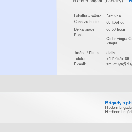
Hledám brigádu (nabídky)
|
H
Lokalita - město:
Jemnice
Cena za hodinu:
60 KÄ/hod.
Délka práce:
do 50 hodin
Popis:
Order viagra
G
Viagra
Jméno / Firma:
cialis
Telefon:
74842525109
E-mail:
zmwttuya@duy
Brigády a př
Hledám brigádu
Hledáme brigád