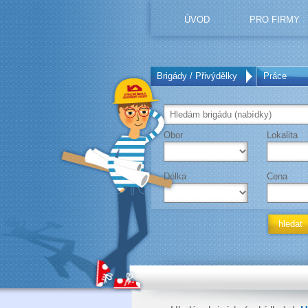
ÚVOD
PRO FIRMY
Brigády / Přivýdělky
Práce
Obor
Lokalita
Délka
Cena