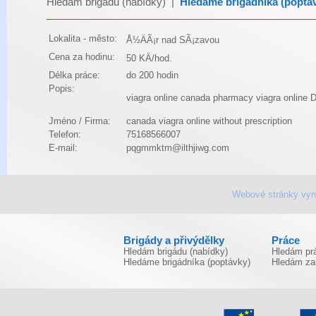
Hledám brigádu (nabídky)
|
Hledáme brigádníka (poptá
Lokalita - město:
Å½ÄÃ¡r nad SÃ¡zavou
Cena za hodinu:
50 KÄ/hod.
Délka práce:
do 200 hodin
Popis:
viagra online canada pharmacy
viagra online
D
Jméno / Firma:
canada viagra online without prescription
Telefon:
75168566007
E-mail:
pqgmmktm@ilthjiwg.com
Webové stránky vyr
Brigády a přivýdělky
Práce
Hledám brigádu (nabídky)
Hledám prá
Hledáme brigádníka (poptávky)
Hledám za