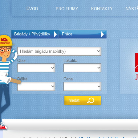
ÚVOD
PRO FIRMY
KONTAKTY
NÁST
Brigády / Přivýdělky
Práce
Obor
Lokalita
Délka
Cena