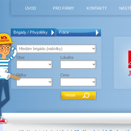
ÚVOD
PRO FIRMY
KONTAKTY
NÁST
Brigády / Přivýdělky
Práce
Obor
Lokalita
Délka
Cena