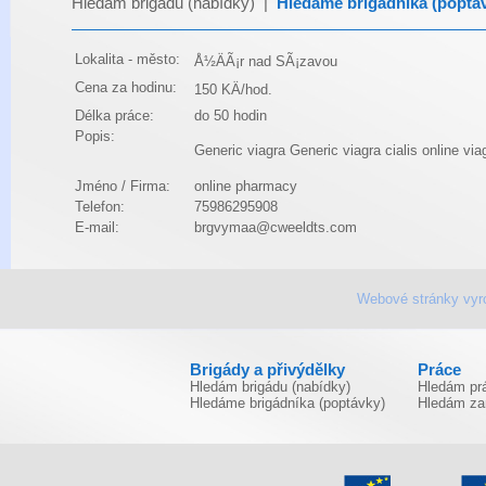
Hledám brigádu (nabídky)
|
Hledáme brigádníka (poptá
Lokalita - město:
Å½ÄÃ¡r nad SÃ¡zavou
Cena za hodinu:
150 KÄ/hod.
Délka práce:
do 50 hodin
Popis:
Generic viagra
Generic viagra
cialis online
via
Jméno / Firma:
online pharmacy
Telefon:
75986295908
E-mail:
brgvymaa@cweeldts.com
Webové stránky vyr
Brigády a přivýdělky
Práce
Hledám brigádu (nabídky)
Hledám prá
Hledáme brigádníka (poptávky)
Hledám za