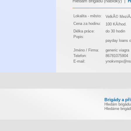
Hledám brigádu (nabídky)
|
H
Lokalita - město:
VelkÃ© MeziÅÃ
Cena za hodinu:
100 KÄ/hod.
Délka práce:
do 30 hodin
Popis:
payday loans o
Jméno / Firma:
generic viagra
Telefon:
86781075904
E-mail:
ynokvmpx@ns
Brigády a př
Hledám brigádu
Hledáme brigád