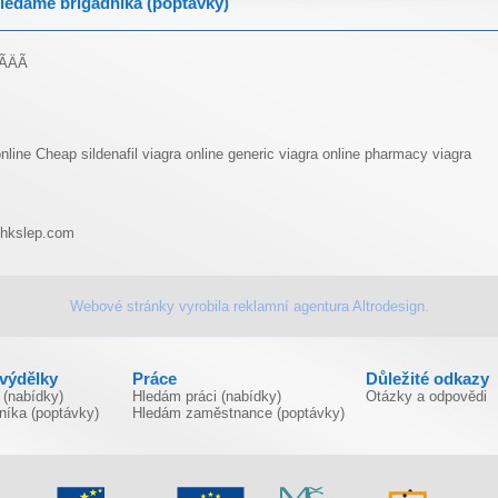
ledáme brigádníka (poptávky)
­ÄÃ­
nline
Cheap sildenafil
viagra online
generic viagra online pharmacy
viagra
hkslep.com
Webové stránky vyrobila
reklamní agentura
Altrodesign.
ivýdělky
Práce
Důležité odkazy
 (nabídky)
Hledám práci (nabídky)
Otázky a odpovědi
níka (poptávky)
Hledám zaměstnance (poptávky)