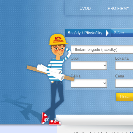
ÚVOD
PRO FIRMY
Brigády / Přivýdělky
Práce
Obor
Lokalita
Délka
Cena