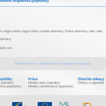
ledáme brigádníka (poptávky)
ra
viagra online
viagra online canada pharmacy
Online pharmacy sale cialis
pharmacy
lanh.com
Webové stránky vyrobila
reklamní agentura
Altrodesign.
ivýdělky
Práce
Důležité odkazy
 (nabídky)
Hledám práci (nabídky)
Otázky a odpovědi
níka (poptávky)
Hledám zaměstnance (poptávky)