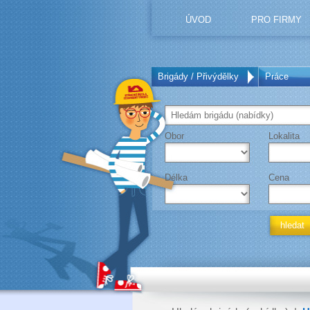
ÚVOD
PRO FIRMY
Brigády / Přivýdělky
Práce
Obor
Lokalita
Délka
Cena