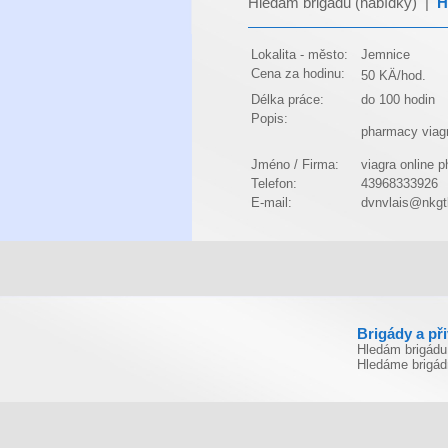
Hledám brigádu (nabídky)
|
H
Lokalita - město:
Jemnice
Cena za hodinu:
50 KÄ/hod.
Délka práce:
do 100 hodin
Popis:
pharmacy viag
Jméno / Firma:
viagra online 
Telefon:
43968333926
E-mail:
dvnvlais@nkgt
Brigády a př
Hledám brigádu
Hledáme brigád