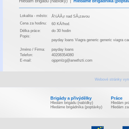
Hledám brigádu (nabídky)
|
Hledáme brigádníka (poptá
Lokalita - město:
Å½ÄÃ¡r nad SÃ¡zavou
Cena za hodinu:
60 KÄ/hod.
Délka práce:
do 30 hodin
Popis:
payday loans
Viagra generic
generic viagra
ca
Jméno / Firma:
payday loans
Telefon:
40208354080
E-mail:
ojppmlzg@anwthzti.com
Webové stránky vyr
Brigády a přivýdělky
Práce
Hledám brigádu (nabídky)
Hledám prá
Hledáme brigádníka (poptávky)
Hledám za