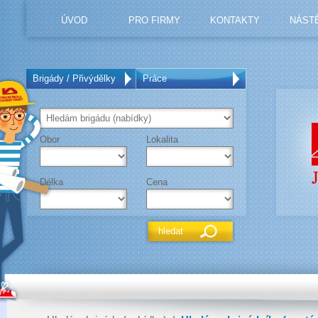
ÚVOD
PRO FIRMY
KONTAKTY
NÁST
Brigády / Přivýdělky
Práce
Obor
Lokalita
Délka
Cena