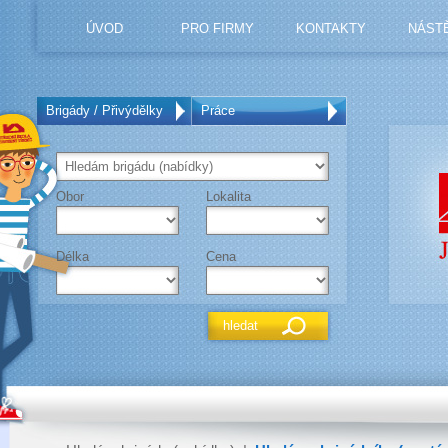
ÚVOD
PRO FIRMY
KONTAKTY
NÁST
Brigády / Přivýdělky
Práce
Obor
Lokalita
Délka
Cena