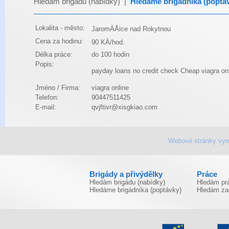
Hledám brigádu (nabídky)
|
Hledáme brigádníka (poptá
Lokalita - město:
JaromÄÅice nad Rokytnou
Cena za hodinu:
90 KÄ/hod.
Délka práce:
do 100 hodin
Popis:
payday loans no credit check
Cheap viagra on
Jméno / Firma:
viagra online
Telefon:
90447511425
E-mail:
qvjftivr@xisgkiao.com
Webové stránky vyr
Brigády a přivýdělky
Práce
Hledám brigádu (nabídky)
Hledám prá
Hledáme brigádníka (poptávky)
Hledám za