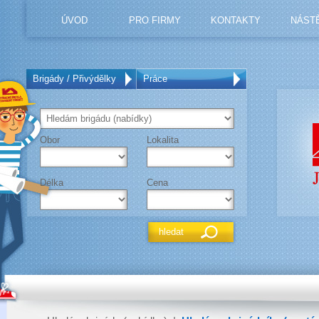
ÚVOD
PRO FIRMY
KONTAKTY
NÁST
Brigády / Přivýdělky
Práce
Obor
Lokalita
Délka
Cena