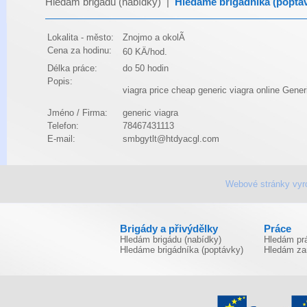
Hledám brigádu (nabídky)
|
Hledáme brigádníka (poptá
Lokalita - město:
Znojmo a okolÃ­
Cena za hodinu:
60 KÄ/hod.
Délka práce:
do 50 hodin
Popis:
viagra price
cheap generic viagra online
Generi
Jméno / Firma:
generic viagra
Telefon:
78467431113
E-mail:
smbgytlt@htdyacgl.com
Webové stránky vyr
Brigády a přivýdělky
Práce
Hledám brigádu (nabídky)
Hledám prá
Hledáme brigádníka (poptávky)
Hledám za