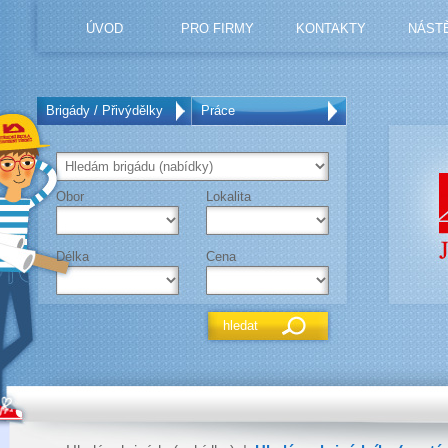
ÚVOD
PRO FIRMY
KONTAKTY
NÁST
Brigády / Přivýdělky
Práce
Obor
Lokalita
Délka
Cena