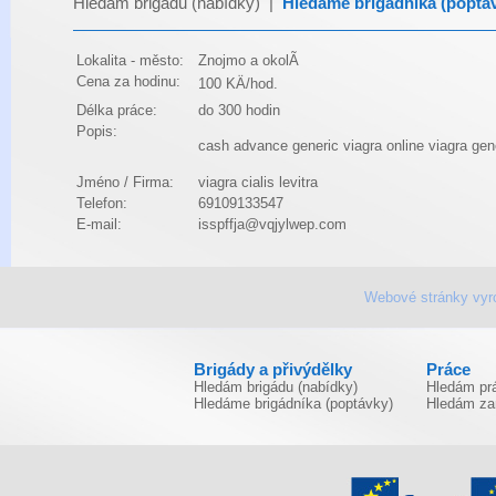
Hledám brigádu (nabídky)
|
Hledáme brigádníka (poptá
Lokalita - město:
Znojmo a okolÃ­
Cena za hodinu:
100 KÄ/hod.
Délka práce:
do 300 hodin
Popis:
cash advance
generic viagra online
viagra
gen
Jméno / Firma:
viagra cialis levitra
Telefon:
69109133547
E-mail:
isspffja@vqjylwep.com
Webové stránky vyr
Brigády a přivýdělky
Práce
Hledám brigádu (nabídky)
Hledám prá
Hledáme brigádníka (poptávky)
Hledám za