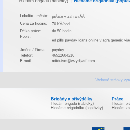
Hledám brigádu (nabídky)
|
Hledáme brigádníka (poptá
Lokalita - město:
prÃ¡ce v zahraniÄÃ­
Cena za hodinu:
70 KÄ/hod.
Délka práce:
do 50 hodin
Popis:
ed pills
payday loans online
viagra
generic via
Jméno / Firma:
payday
Telefon:
46512684216
E-mail:
mitduivm@wzydjwsf.com
Webové stránky vyr
Brigády a přivýdělky
Práce
Hledám brigádu (nabídky)
Hledám prá
Hledáme brigádníka (poptávky)
Hledám za