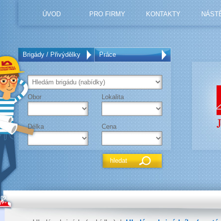
ÚVOD
PRO FIRMY
KONTAKTY
NÁST
Brigády / Přivýdělky
Práce
Obor
Lokalita
Délka
Cena