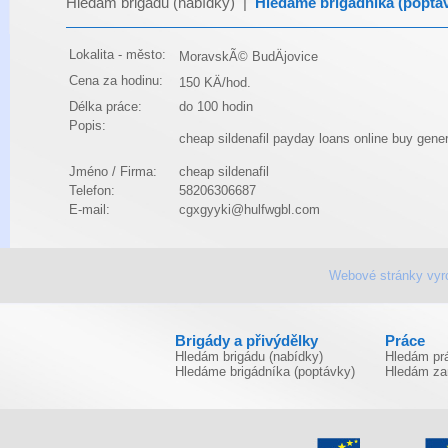
Hledám brigádu (nabídky)
|
Hledáme brigádníka (poptá
Lokalita - město:
MoravskÃ© BudÄjovice
Cena za hodinu:
150 KÄ/hod.
Délka práce:
do 100 hodin
Popis:
cheap sildenafil
payday loans online
buy gener
Jméno / Firma:
cheap sildenafil
Telefon:
58206306687
E-mail:
cgxgyyki@hulfwgbl.com
Webové stránky vyr
Brigády a přivýdělky
Práce
Hledám brigádu (nabídky)
Hledám prá
Hledáme brigádníka (poptávky)
Hledám za