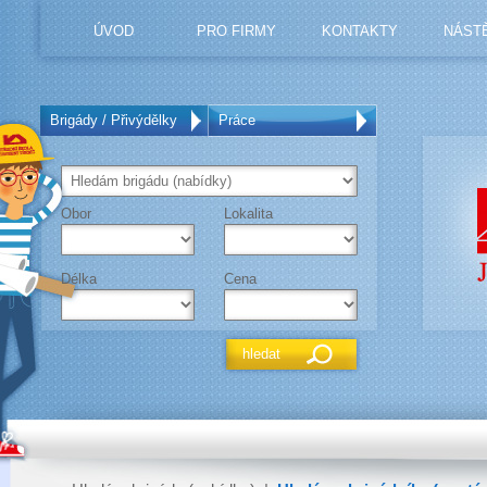
ÚVOD
PRO FIRMY
KONTAKTY
NÁST
Brigády / Přivýdělky
Práce
Obor
Lokalita
Délka
Cena