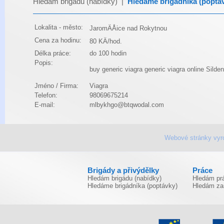
Hledám brigádu (nabídky)
|
Hledáme brigádníka (poptá
Lokalita - město:
JaromÄÅice nad Rokytnou
Cena za hodinu:
80 KÄ/hod.
Délka práce:
do 100 hodin
Popis:
buy generic viagra
generic viagra online
Silden
Jméno / Firma:
Viagra
Telefon:
98069675214
E-mail:
mlbykhgo@btqwodal.com
Webové stránky vyr
Brigády a přivýdělky
Práce
Hledám brigádu (nabídky)
Hledám prá
Hledáme brigádníka (poptávky)
Hledám za