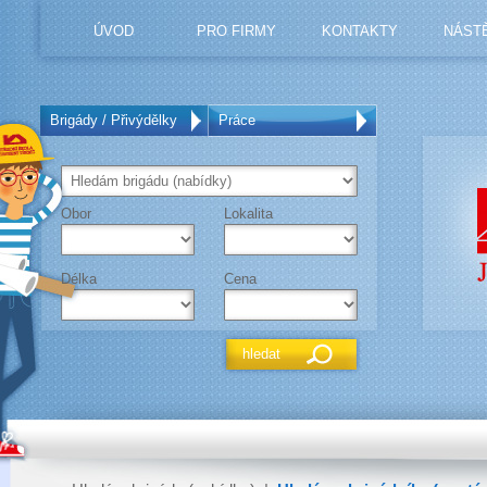
ÚVOD
PRO FIRMY
KONTAKTY
NÁST
Brigády / Přivýdělky
Práce
Obor
Lokalita
Délka
Cena