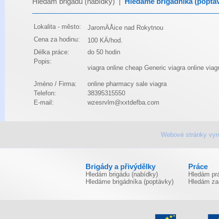
Hledám brigádu (nabídky)
|
Hledáme brigádníka (poptá
Lokalita - město:
JaromÄÅice nad Rokytnou
Cena za hodinu:
100 KÄ/hod.
Délka práce:
do 50 hodin
Popis:
viagra online cheap
Generic viagra online
viagr
Jméno / Firma:
online pharmacy sale viagra
Telefon:
38395315550
E-mail:
wzesrvlm@xxtdefba.com
Webové stránky vyr
Brigády a přivýdělky
Práce
Hledám brigádu (nabídky)
Hledám prá
Hledáme brigádníka (poptávky)
Hledám za