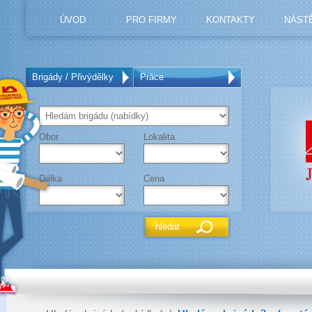
ÚVOD
PRO FIRMY
KONTAKTY
NÁST
Brigády / Přivýdělky
Práce
Obor
Lokalita
Délka
Cena