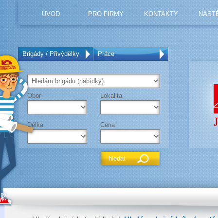
ÚVOD
PRO FIRMY
KONTAKTY
NÁST
Brigády / Přivýdělky
Práce
Obor
Lokalita
Délka
Cena