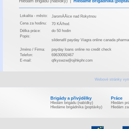
Hledám brigádu (nabídky)
|
Hledáme brigádníka (poptá
Lokalita - město:
JaromÄÅice nad Rokytnou
Cena za hodinu:
70 KÄ/hod.
Délka práce:
do 50 hodin
Popis:
sildenafil
payday
Viagra online canada pharm
Jméno / Firma:
payday loans online no credit check
Telefon:
69630092467
E-mail:
qfkyswzw@ojihkphr.com
Webové stránky vyr
Brigády a přivýdělky
Práce
Hledám brigádu (nabídky)
Hledám prá
Hledáme brigádníka (poptávky)
Hledám za