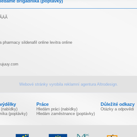
ledáme brigádníka (poptávky)
­ÄÃ­
ra pharmacy
sildenafil online
levitra online
ujuuy.com
Webové stránky vyrobila
reklamní agentura
Altrodesign.
ivýdělky
Práce
Důležité odkazy
 (nabídky)
Hledám práci (nabídky)
Otázky a odpovědi
níka (poptávky)
Hledám zaměstnance (poptávky)