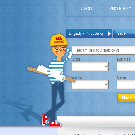
ÚVOD
PRO FIRMY
Brigády / Přivýdělky
Práce
Obor
Lokalita
Délka
Cena