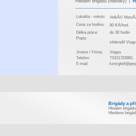
Hledám brigádu (nabídky)
|
H
Lokalita - město:
VelkÃ© MeziÅÃ
Cena za hodinu:
90 KÄ/hod.
Délka práce:
do 30 hodin
Popis:
sildenafil
Viag
Jméno / Firma:
Viagra
Telefon:
73321703991
E-mail:
kzezgtwf@gwy
Brigády a př
Hledám brigádu
Hledáme brigád