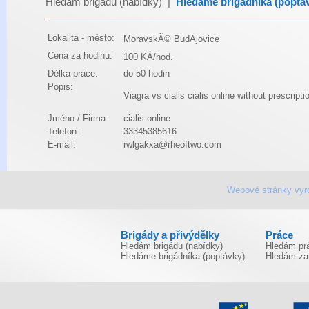
Hledám brigádu (nabídky)
|
Hledáme brigádníka (poptá
Lokalita - město:
MoravskÃ© BudÄjovice
Cena za hodinu:
100 KÄ/hod.
Délka práce:
do 50 hodin
Popis:
Viagra vs cialis
cialis online without prescripti
Jméno / Firma:
cialis online
Telefon:
33345385616
E-mail:
rwlgakxa@rheoftwo.com
Webové stránky vyr
Brigády a přivýdělky
Práce
Hledám brigádu (nabídky)
Hledám prá
Hledáme brigádníka (poptávky)
Hledám za