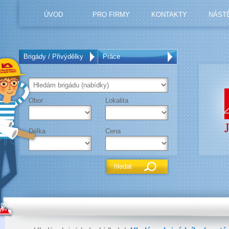
ÚVOD
PRO FIRMY
KONTAKTY
NÁST
Brigády / Přivýdělky
Práce
Obor
Lokalita
Délka
Cena