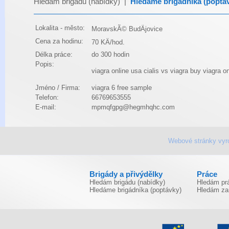
Hledám brigádu (nabídky)
|
Hledáme brigádníka (poptá
Lokalita - město:
MoravskÃ© BudÄjovice
Cena za hodinu:
70 KÄ/hod.
Délka práce:
do 300 hodin
Popis:
viagra online usa
cialis vs viagra
buy viagra on
Jméno / Firma:
viagra 6 free sample
Telefon:
66769653555
E-mail:
mpmqfgpg@hegmhqhc.com
Webové stránky vyr
Brigády a přivýdělky
Práce
Hledám brigádu (nabídky)
Hledám prá
Hledáme brigádníka (poptávky)
Hledám za