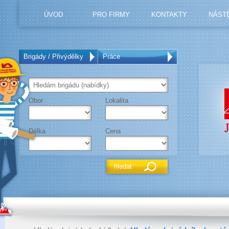
ÚVOD
PRO FIRMY
KONTAKTY
NÁST
Brigády / Přivýdělky
Práce
Obor
Lokalita
Délka
Cena